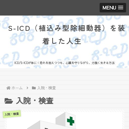
MENU
S-ICD（植込み型除細動器）を装
着した人生
ICD/S-ICDが体に！恐れを抱えつつも、心臓を守りながら、力強く生きる方法
ホーム
入院・検査
入院・検査
入院・検査