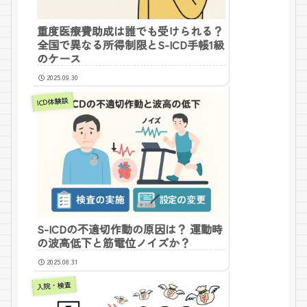
重度医療費助成は誰でも受けられる？
全国で異なる所得制限とS-ICD手帳1級
のケース
2025.09.30
ICD体験談
S-ICDの不適切作動の原因は？ 運動時
の波高低下と筋電位ノイズか？
2025.08.31
入院・検査