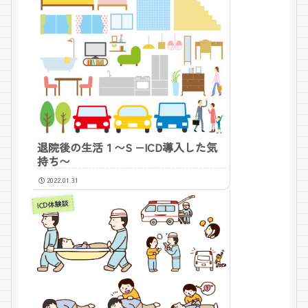
退院後の生活１〜S −ICD導入した気
持ち〜
2022.01.31
ICD体験談