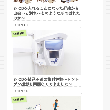
S-ICDを入れることになった経緯から
出会いと別れ〜どのような形で倒れた
のか〜
2022.04.10
ICD体験談
S-ICDを植込み後の歯科健診〜レント
ゲン撮影も問題なくできました〜
2022.07.03
ICD体験談