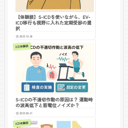
【体験談】S-ICDを使いながら、EV-
ICD移行も視野に入れた定期受診の選
択
2025.10.26
ICD体験談
S-ICDの不適切作動の原因は？ 運動時
の波高低下と筋電位ノイズか？
2025.08.31
ICD体験談