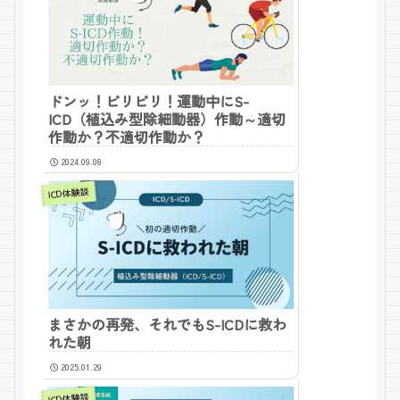
ドンッ！ビリビリ！運動中にS-
ICD（植込み型除細動器）作動～適切
作動か？不適切作動か？
2024.09.08
ICD体験談
まさかの再発、それでもS-ICDに救わ
れた朝
2025.01.29
ICD体験談