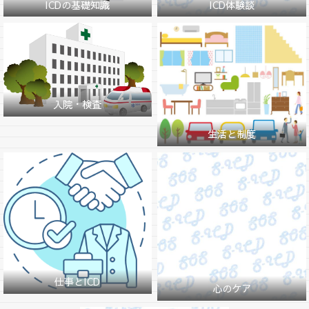
ICDの基礎知識
ICD体験談
入院・検査
生活と制度
仕事とICD
心のケア