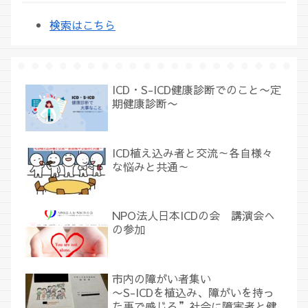
検索はこちら
ICD・S-ICD健康診断でのこと〜定
期健康診断〜
ICD植え込み者と交流～各自様々
な悩みと共通～
NPO法人日本ICDの会 講演会へ
の参加
市内の障がい者集い
〜S-ICDを植込み、障がいを持っ
た事で感じる”社会に障害者と健