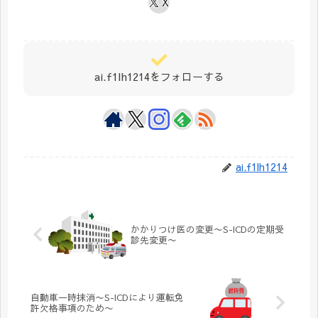
X
ai.f1lh1214をフォローする
ai.f1lh1214
かかりつけ医の変更〜S-ICDの定期受
診先変更〜
自動車一時抹消〜S-ICDにより運転免
許欠格事項のため〜