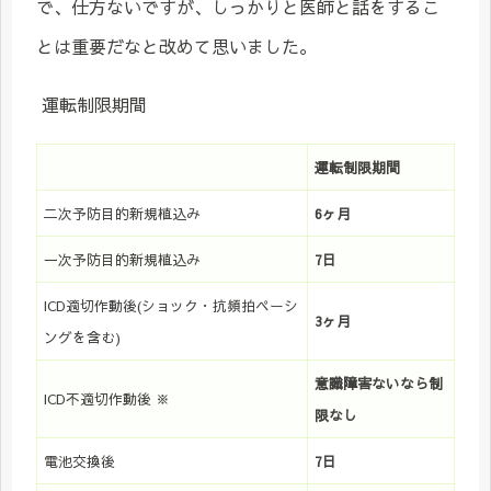
で、仕方ないですが、しっかりと医師と話をするこ
とは重要だなと改めて思いました。
運転制限期間
運転制限期間
二次予防目的新規植込み
6
ヶ月
一次予防目的新規植込み
7
日
ICD適切作動後(ショック・抗頻拍ペーシ
3
ヶ月
ングを含む)
意識障害ないなら
制
ICD不適切作動後 ※
限なし
電池交換後
7
日