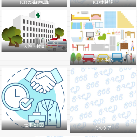
ICDの基礎知識
ICD体験談
入院・検査
生活と制度
仕事とICD
心のケア