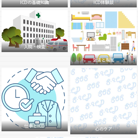
ICDの基礎知識
ICD体験談
入院・検査
生活と制度
仕事とICD
心のケア