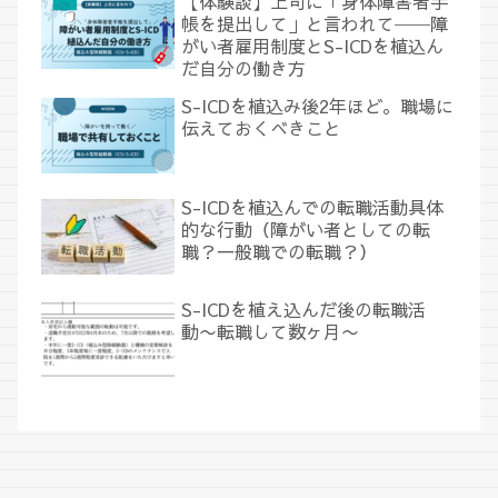
【体験談】上司に「身体障害者手
帳を提出して」と言われて──障
がい者雇用制度とS-ICDを植込ん
だ自分の働き方
S-ICDを植込み後2年ほど。職場に
伝えておくべきこと
S-ICDを植込んでの転職活動具体
的な行動（障がい者としての転
職？一般職での転職？）
S-ICDを植え込んだ後の転職活
動〜転職して数ヶ月〜