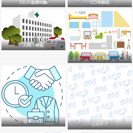
ICDの基礎知識
ICD体験談
入院・検査
生活と制度
仕事とICD
心のケア